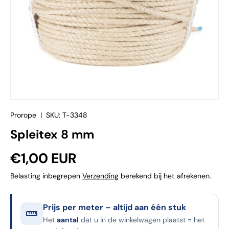
Prorope
|
SKU:
T-3348
Spleitex 8 mm
Reguliere prijs
€1,00 EUR
Belasting inbegrepen
Verzending
berekend bij het afrekenen.
Prijs per meter – altijd aan één stuk
Het
aantal
dat u in de winkelwagen plaatst = het