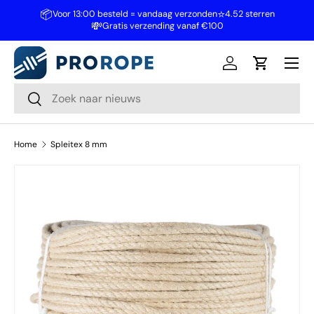
📦
⭐
Voor 13:00 besteld = vandaag verzonden
4.52 sterren
💸
Ga naar inhoud
Gratis verzending vanaf €100
Inloggen
Winkelwa
Zoeken
Zoeken
Home
Spleitex 8 mm
Ga direct naar productinformatie