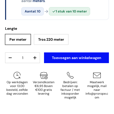
aantal
meters
.
Aantal: 10
1 stuk van 10 meter
Lengte
Per meter
Tros 220 meter
Aantal
Toevoegen aan winkelwagen
Verlaag de hoeveelheid
Verhoog de hoeveelheid
Op werkdagen
Verzendkosten
Bedrijven:
Maatwerk
voor 13.00
€6,95 Boven
betalen op
mogelijk, mail
besteld, zelfde
€100 gratis
factuur / met
naar
dag verzonden
levering
inkooporder
info@prorope.c
mogelijk
om