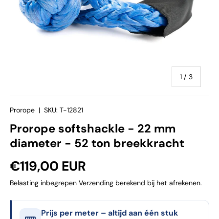
van
1
/
3
Prorope
|
SKU:
T-12821
Prorope softshackle - 22 mm
diameter - 52 ton breekkracht
Reguliere prijs
€119,00 EUR
Belasting inbegrepen
Verzending
berekend bij het afrekenen.
Prijs per meter – altijd aan één stuk