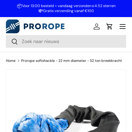
📦
⭐
Voor 13:00 besteld = vandaag verzonden
4.52 sterren
💸
Ga naar inhoud
Gratis verzending vanaf €100
Inloggen
Winkelwa
Zoeken
Zoeken
Home
Prorope softshackle - 22 mm diameter - 52 ton breekkracht
Ga direct naar productinformatie