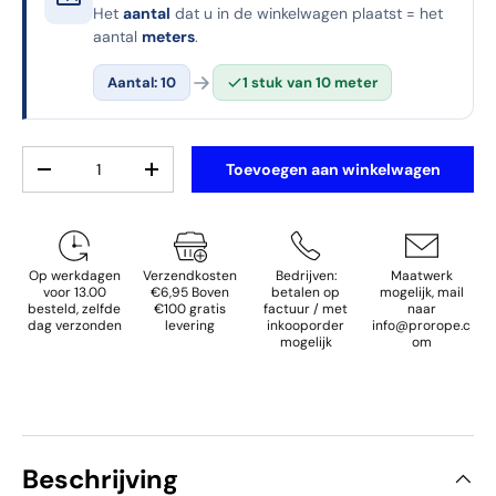
Het
aantal
dat u in de winkelwagen plaatst = het
aantal
meters
.
Aantal: 10
1 stuk van 10 meter
Aantal
Toevoegen aan winkelwagen
Verlaag de hoeveelheid
Verhoog de hoeveelheid
Op werkdagen
Verzendkosten
Bedrijven:
Maatwerk
voor 13.00
€6,95 Boven
betalen op
mogelijk, mail
besteld, zelfde
€100 gratis
factuur / met
naar
dag verzonden
levering
inkooporder
info@prorope.c
mogelijk
om
Beschrijving