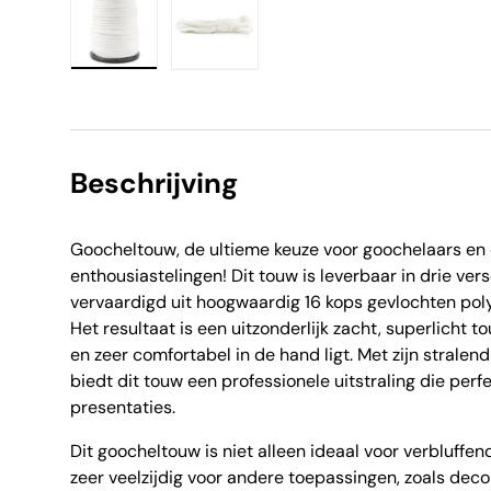
Laad afbeelding 1 in gallerij-weergave
Laad afbeelding 2 in gallerij-weer
Beschrijving
Goocheltouw, de ultieme keuze voor goochelaars en 
enthousiastelingen! Dit touw is leverbaar in drie vers
vervaardigd uit hoogwaardig 16 kops gevlochten poly
Het resultaat is een uitzonderlijk zacht, superlicht 
en zeer comfortabel in de hand ligt. Met zijn stralen
biedt dit touw een professionele uitstraling die perf
presentaties.
Dit goocheltouw is niet alleen ideaal voor verbluffe
zeer veelzijdig voor andere toepassingen, zoals dec