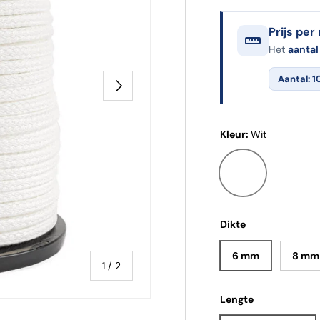
Prijs per
Het
aantal
Aantal: 1
Volgende
Kleur:
Wit
Wit
Dikte
6 mm
8 mm
van
1
/
2
Lengte