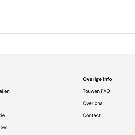
Overige info
aken
Touwen FAQ
Over ons
tie
Contact
hten