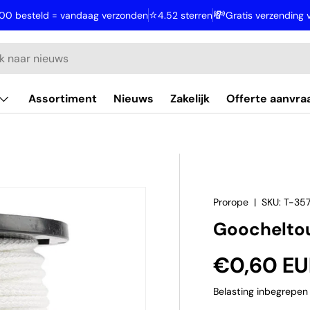
⭐
💸
:00 besteld = vandaag verzonden
4.52 sterren
Gratis verzending
Assortiment
Nieuws
Zakelijk
Offerte aanvra
Prorope
|
SKU:
T-35
Goochelto
Reguliere 
€0,60 E
Belasting inbegrepe