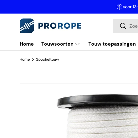
📦
Voor 13
Ga naar inhoud
Zoeken
Zoeken
Home
Touwsoorten
Touw toepassingen
Home
Goocheltouw
Ga direct naar productinformatie