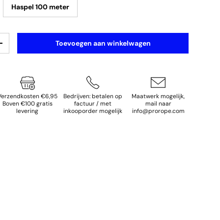
Haspel 100 meter
Toevoegen aan winkelwagen
elheid
Verhoog de hoeveelheid
Verzendkosten €6,95
Bedrijven: betalen op
Maatwerk mogelijk,
Boven €100 gratis
factuur / met
mail naar
levering
inkooporder mogelijk
info@prorope.com