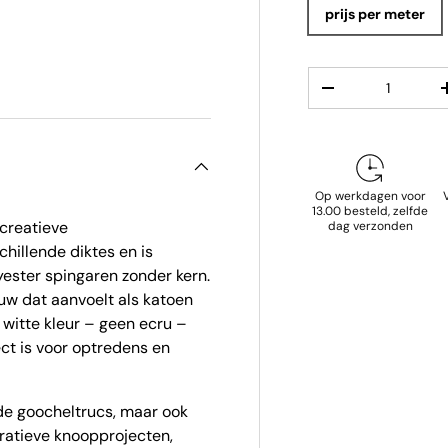
prijs per meter
gave
Aantal
Verlaag de hoeve
Op werkdagen voor
13.00 besteld, zelfde
creatieve
dag verzonden
chillende diktes en is
ester spingaren zonder kern.
touw dat aanvoelt als katoen
d witte kleur – geen ecru –
ect is voor optredens en
nde goocheltrucs, maar ook
oratieve knoopprojecten,