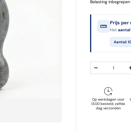
Belasting inbegrepe
Prijs per
Het
aantal
Aantal: 1
Aantal
Verlaag de hoeve
Op werkdagen voor
13.00 besteld, zelfde
dag verzonden