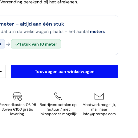
n
Verzending
berekend bij het afrekenen.
 meter – altijd aan één stuk
dat u in de winkelwagen plaatst = het aantal
meters
.
0
1 stuk van 10 meter
Toevoegen aan winkelwagen
elheid
Verhoog de hoeveelheid
Verzendkosten €6,95
Bedrijven: betalen op
Maatwerk mogelijk,
Boven €100 gratis
factuur / met
mail naar
levering
inkooporder mogelijk
info@prorope.com