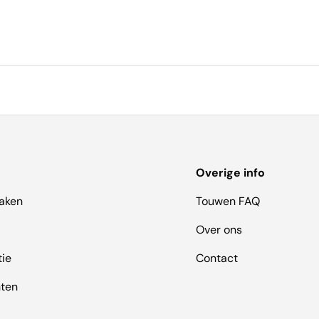
Overige info
aken
Touwen FAQ
Over ons
tie
Contact
hten