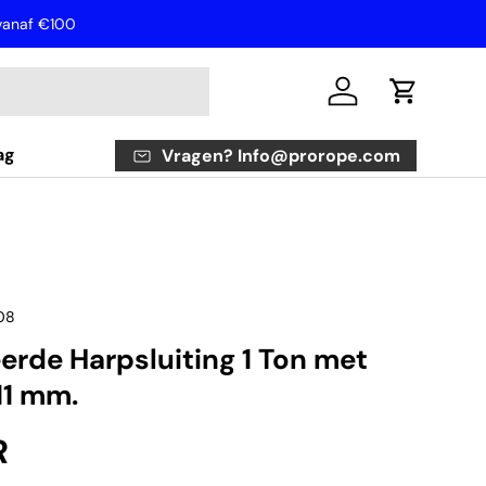
 vanaf €100
Inloggen
Winkelwa
ag
Vragen? Info@prorope.com
08
erde Harpsluiting 1 Ton met
11 mm.
prijs
R