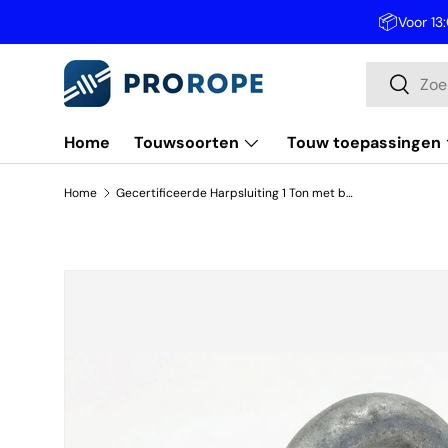
📦
Voor 13
Ga naar inhoud
Zoeken
Zoeken
Home
Touwsoorten
Touw toepassingen
Home
Gecertificeerde Harpsluiting 1 Ton met borstbout 11 mm.
Ga direct naar productinformatie