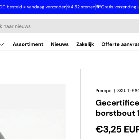
⭐
💸
:00 besteld = vandaag verzonden
4.52 sterren
Gratis verzending
Assortiment
Nieuws
Zakelijk
Offerte aanvra
Prorope
|
SKU:
T-56
Gecertifice
borstbout 
Reguliere 
€3,25 EU