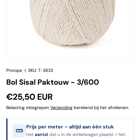
Prorope
|
SKU:
T-3833
Bol Sisal Paktouw - 3/600
Reguliere prijs
€25,50 EUR
Belasting inbegrepen
Verzending
berekend bij het afrekenen.
Prijs per meter – altijd aan één stuk
Het
aantal
dat u in de winkelwagen plaatst = het