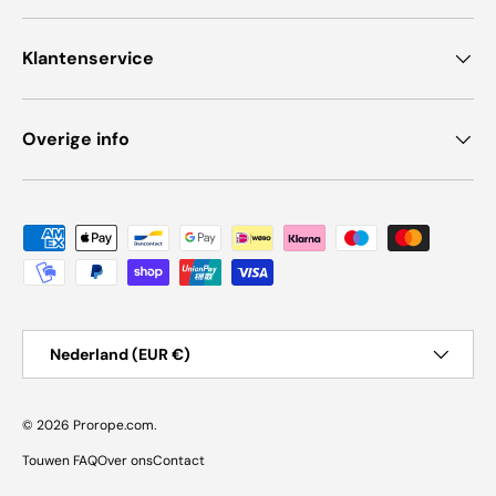
Klantenservice
Overige info
Geaccepteerde betaalmethoden
Land/Regio
Nederland (EUR €)
© 2026
Prorope.com
.
Touwen FAQ
Over ons
Contact