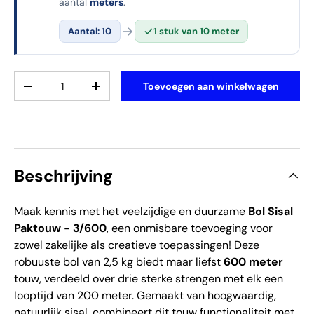
aantal
meters
.
Aantal: 10
1 stuk van 10 meter
Aantal
Toevoegen aan winkelwagen
Verlaag de hoeveelheid
Verhoog de hoeveelheid
Beschrijving
Maak kennis met het veelzijdige en duurzame 
Bol Sisal 
Paktouw - 3/600
, een onmisbare toevoeging voor 
zowel zakelijke als creatieve toepassingen! Deze 
robuuste bol van 2,5 kg biedt maar liefst 
600 meter
touw, verdeeld over drie sterke strengen met elk een 
looptijd van 200 meter. Gemaakt van hoogwaardig, 
natuurlijk sisal, combineert dit touw functionaliteit met 