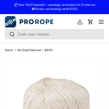
📦
⭐
Voor 13:00 besteld = vandaag verzonden
4.52 sterren
💸
Ga naar inhoud
Gratis verzending vanaf €100
Inloggen
Winkelwa
Zoeken
Zoeken
Home
Bol Sisal Paktouw - 3/600
Ga direct naar productinformatie