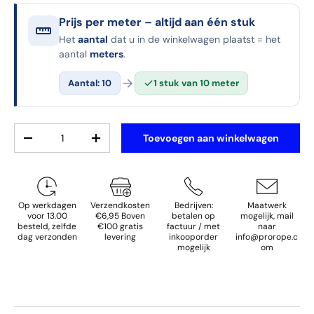
Prijs per meter – altijd aan één stuk
Het
aantal
dat u in de winkelwagen plaatst = het
aantal
meters
.
Aantal: 10
1 stuk van 10 meter
Aantal
Toevoegen aan winkelwagen
Verlaag de hoeveelheid
Verhoog de hoeveelheid
Op werkdagen
Verzendkosten
Bedrijven:
Maatwerk
voor 13.00
€6,95 Boven
betalen op
mogelijk, mail
besteld, zelfde
€100 gratis
factuur / met
naar
dag verzonden
levering
inkooporder
info@prorope.c
mogelijk
om