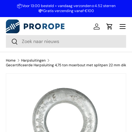
📦
⭐
Voor 13:00 besteld = vandaag verzonden
4.52 sterren
💸
Ga naar inhoud
Gratis verzending vanaf €100
Inloggen
Winkelwa
Zoeken
Zoeken
Home
Harpsluitingen
Gecertificeerde Harpsluiting 4,75 ton moerbout met splitpen 22 mm dik
Ga direct naar productinformatie