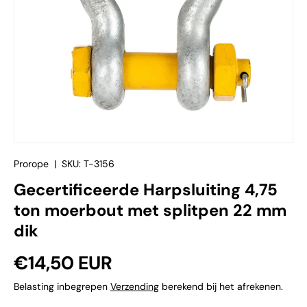
Prorope
|
SKU:
T-3156
Gecertificeerde Harpsluiting 4,75
ton moerbout met splitpen 22 mm
dik
Reguliere prijs
€14,50 EUR
Belasting inbegrepen
Verzending
berekend bij het afrekenen.